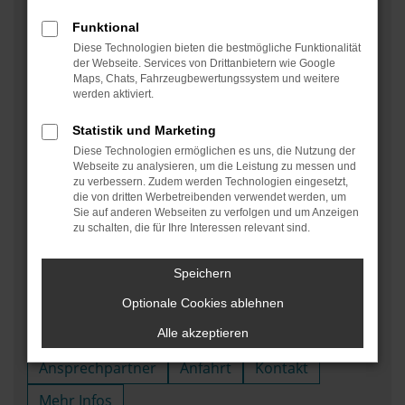
Funktional
Diese Technologien bieten die bestmögliche Funktionalität
der Webseite. Services von Drittanbietern wie Google
Velburg
Maps, Chats, Fahrzeugbewertungssystem und weitere
Autohaus Daffner Josef GmbH
werden aktiviert.
Gewerbegebiet 2
92355 Velburg
Statistik und Marketing
Diese Technologien ermöglichen es uns, die Nutzung der
Webseite zu analysieren, um die Leistung zu messen und
zu verbessern. Zudem werden Technologien eingesetzt,
die von dritten Werbetreibenden verwendet werden, um
Öffnungszeiten
Sie auf anderen Webseiten zu verfolgen und um Anzeigen
zu schalten, die für Ihre Interessen relevant sind.
Verkauf
jetzt geschlossen
Service
jetzt geschlossen
Speichern
Verkauf
:
Optionale Cookies ablehnen
+49 9182 93100
Alle akzeptieren
Ansprechpartner
Anfahrt
Kontakt
Mehr Infos