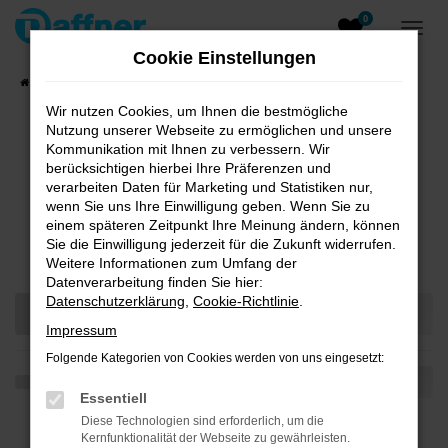
0
Zum
Hauptinhalt
Cookie Einstellungen
springen
Startseite
Fahrzeugangebote
Fahrzeugsuche
Wir nutzen Cookies, um Ihnen die bestmögliche
Nutzung unserer Webseite zu ermöglichen und unsere
Kommunikation mit Ihnen zu verbessern. Wir
berücksichtigen hierbei Ihre Präferenzen und
verarbeiten Daten für Marketing und Statistiken nur,
Unsere Angebote
wenn Sie uns Ihre Einwilligung geben. Wenn Sie zu
einem späteren Zeitpunkt Ihre Meinung ändern, können
Sie die Einwilligung jederzeit für die Zukunft widerrufen.
Fahrzeug-Showroom
Weitere Informationen zum Umfang der
Datenverarbeitung finden Sie hier:
Datenschutzerklärung
,
Cookie-Richtlinie
.
Impressum
Folgende Kategorien von Cookies werden von uns eingesetzt:
Essentiell
Diese Technologien sind erforderlich, um die
Kernfunktionalität der Webseite zu gewährleisten.