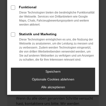
Prüfe deine Browsererweiterungen.
Funktional
Manche Erweiterungen, wie Werbeblocker,
Diese Technologien bieten die bestmögliche Funktionalität
können das Laden bestimmter Seiten
der Webseite. Services von Drittanbietern wie Google
verhindern. Funktioniert die Seite in einem
Maps, Chats, Fahrzeugbewertungssystem und weitere
anderen Browser oder in einem privaten
werden aktiviert.
Fenster?
Statistik und Marketing
Starte dein Gerät neu.
Diese Technologien ermöglichen es uns, die Nutzung der
Das kann manchmal helfen, vorübergehende
Webseite zu analysieren, um die Leistung zu messen und
Probleme zu beheben.
zu verbessern. Zudem werden Technologien eingesetzt,
die von dritten Werbetreibenden verwendet werden, um
Stelle sicher, dass dein Browser und dein
Sie auf anderen Webseiten zu verfolgen und um Anzeigen
Betriebssystem auf dem neuesten Stand
zu schalten, die für Ihre Interessen relevant sind.
sind.
Veraltete Software birgt nicht nur ein
Speichern
Sicherheitsrisiko, sondern kann auch dazu
Optionale Cookies ablehnen
führen, dass bestimmte Funktionen nicht mehr
unterstützt werden.
Alle akzeptieren
Wende dich an den Webseitenbetreiber.
Wenn du alle oben genannten Schritte versucht
hast, kontaktiere uns bitte. Wir werden