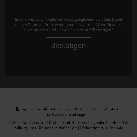
Es wird versucht, Inhalte von
www.google.com
zu laden. Dabei
können Daten an Dritte weitergegeben werden. Wenn Sie damit
einverstanden sind, klicken Sie bitte auf "Bestätigen".
Bestätigen
Impressum
Datenschutz
AGB
Barrierefreiheit
Cookie Einstellungen
© 2026 Autohaus Josef Daffner GmbH | Gewerbegebiet 2 | DE-92355
Velburg | mail@autohaus-daffner.de |
Webdesign by audaris.de