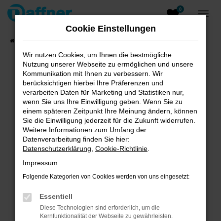
0
Zum
Hauptinhalt
Cookie Einstellungen
springen
Startseite
Fahrzeugangebote
Fahrzeugsuche
Wir nutzen Cookies, um Ihnen die bestmögliche
Nutzung unserer Webseite zu ermöglichen und unsere
Kommunikation mit Ihnen zu verbessern. Wir
berücksichtigen hierbei Ihre Präferenzen und
verarbeiten Daten für Marketing und Statistiken nur,
Unsere Angebote
wenn Sie uns Ihre Einwilligung geben. Wenn Sie zu
einem späteren Zeitpunkt Ihre Meinung ändern, können
Sie die Einwilligung jederzeit für die Zukunft widerrufen.
Weitere Informationen zum Umfang der
Fehler: Network Error
Datenverarbeitung finden Sie hier:
Datenschutzerklärung
,
Cookie-Richtlinie
.
Beim Laden ist ein Fehler aufgetreten.
Impressum
Hier sind ein paar Tipps, die dir helfen können:
Folgende Kategorien von Cookies werden von uns eingesetzt:
Überprüfe deine Firewall und deine
Internetverbindung.
Essentiell
Laden andere Webseiten, zum Beispiel deine
Diese Technologien sind erforderlich, um die
Suchmaschine?
Kernfunktionalität der Webseite zu gewährleisten.