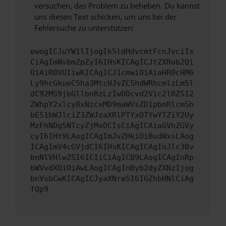
versuchen, das Problem zu beheben. Du kannst
uns diesen Text schicken, um uns bei der
Fehlersuche zu unterstützen:
ewogICJuYW1lIjogIk5ldHdvcmtFcnJvciIs
CiAgImNvbmZpZyI6IHsKICAgICJtZXRob2Qi
OiAiR0VUIiwKICAgICJ1cmwiOiAiaHR0cHM6
Ly9hcGkueC5ha3MtcHJvZC5hdWRhcmlzLm5l
dC92MS9jbGllbnRzLzIwODcvd2Vic2l0ZS12
ZWhpY2xlcy8xNzcxMD9maWVsZD1pbnRlcm5h
bE51bWJlciZ3ZWJzaXRlPTYxOTYwYTZiY2Uy
MzFhNDg5NTcyZjMxOCIsCiAgICAiaGVhZGVy
cyI6IHt9LAogICAgImJvZHkiOiBudWxsLAog
ICAgImV4cGVjdCI6IHsKICAgICAgInJlc3Bv
bnNlVHlwZSI6ICIiCiAgICB9LAogICAgInRp
bWVvdXQiOiAwLAogICAgInByb2dyZXNzIjog
bnVsbCwKICAgICJyaXNreSI6IGZhbHNlCiAg
fQp9