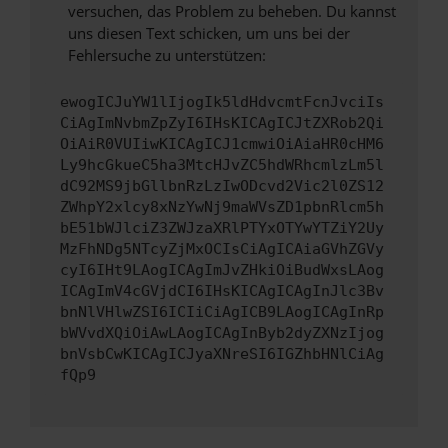
versuchen, das Problem zu beheben. Du kannst
uns diesen Text schicken, um uns bei der
Fehlersuche zu unterstützen:
ewogICJuYW1lIjogIk5ldHdvcmtFcnJvciIs
CiAgImNvbmZpZyI6IHsKICAgICJtZXRob2Qi
OiAiR0VUIiwKICAgICJ1cmwiOiAiaHR0cHM6
Ly9hcGkueC5ha3MtcHJvZC5hdWRhcmlzLm5l
dC92MS9jbGllbnRzLzIwODcvd2Vic2l0ZS12
ZWhpY2xlcy8xNzYwNj9maWVsZD1pbnRlcm5h
bE51bWJlciZ3ZWJzaXRlPTYxOTYwYTZiY2Uy
MzFhNDg5NTcyZjMxOCIsCiAgICAiaGVhZGVy
cyI6IHt9LAogICAgImJvZHkiOiBudWxsLAog
ICAgImV4cGVjdCI6IHsKICAgICAgInJlc3Bv
bnNlVHlwZSI6ICIiCiAgICB9LAogICAgInRp
bWVvdXQiOiAwLAogICAgInByb2dyZXNzIjog
bnVsbCwKICAgICJyaXNreSI6IGZhbHNlCiAg
fQp9