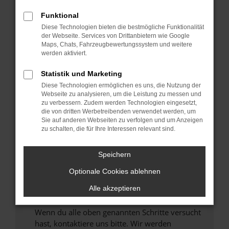
Prüfe deine Browsererweiterungen.
Funktional
Manche Erweiterungen, wie Werbeblocker,
Diese Technologien bieten die bestmögliche Funktionalität
können das Laden bestimmter Seiten
der Webseite. Services von Drittanbietern wie Google
verhindern. Funktioniert die Seite in einem
Maps, Chats, Fahrzeugbewertungssystem und weitere
anderen Browser oder in einem privaten
werden aktiviert.
Fenster?
Statistik und Marketing
Starte dein Gerät neu.
Diese Technologien ermöglichen es uns, die Nutzung der
Das kann manchmal helfen, vorübergehende
Webseite zu analysieren, um die Leistung zu messen und
Probleme zu beheben.
zu verbessern. Zudem werden Technologien eingesetzt,
die von dritten Werbetreibenden verwendet werden, um
Stelle sicher, dass dein Browser und dein
Sie auf anderen Webseiten zu verfolgen und um Anzeigen
Betriebssystem auf dem neuesten Stand
zu schalten, die für Ihre Interessen relevant sind.
sind.
Veraltete Software birgt nicht nur ein
Speichern
Sicherheitsrisiko, sondern kann auch dazu
Optionale Cookies ablehnen
führen, dass bestimmte Funktionen nicht mehr
unterstützt werden.
Alle akzeptieren
Wende dich an den Webseitenbetreiber.
Wenn du alle oben genannten Schritte versucht
hast, kontaktiere uns bitte. Wir werden