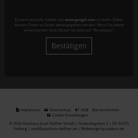
Es wird versucht, Inhalte von
www.google.com
zu laden. Dabei
können Daten an Dritte weitergegeben werden. Wenn Sie damit
einverstanden sind, klicken Sie bitte auf "Bestätigen".
Bestätigen
Impressum
Datenschutz
AGB
Barrierefreiheit
Cookie Einstellungen
© 2026 Autohaus Josef Daffner GmbH | Gewerbegebiet 2 | DE-92355
Velburg | mail@autohaus-daffner.de |
Webdesign by audaris.de