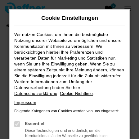
0
Zum
Hauptinhalt
Cookie Einstellungen
springen
Startseite
Fahrzeugangebote
Fahrzeugsuche
Wir nutzen Cookies, um Ihnen die bestmögliche
Nutzung unserer Webseite zu ermöglichen und unsere
Kommunikation mit Ihnen zu verbessern. Wir
berücksichtigen hierbei Ihre Präferenzen und
verarbeiten Daten für Marketing und Statistiken nur,
Unsere Angebote
wenn Sie uns Ihre Einwilligung geben. Wenn Sie zu
einem späteren Zeitpunkt Ihre Meinung ändern, können
Sie die Einwilligung jederzeit für die Zukunft widerrufen.
Weitere Informationen zum Umfang der
Fehler: Network Error
Datenverarbeitung finden Sie hier:
Datenschutzerklärung
,
Cookie-Richtlinie
.
Beim Laden ist ein Fehler aufgetreten.
Impressum
Hier sind ein paar Tipps, die dir helfen können:
Folgende Kategorien von Cookies werden von uns eingesetzt:
Überprüfe deine Firewall und deine
Internetverbindung.
Essentiell
Laden andere Webseiten, zum Beispiel deine
Diese Technologien sind erforderlich, um die
Suchmaschine?
Kernfunktionalität der Webseite zu gewährleisten.