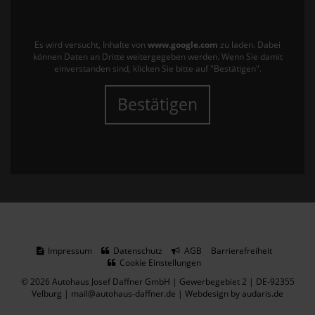
Es wird versucht, Inhalte von
www.google.com
zu laden. Dabei
können Daten an Dritte weitergegeben werden. Wenn Sie damit
einverstanden sind, klicken Sie bitte auf "Bestätigen".
Bestätigen
Impressum
Datenschutz
AGB
Barrierefreiheit
Cookie Einstellungen
© 2026 Autohaus Josef Daffner GmbH | Gewerbegebiet 2 | DE-92355
Velburg | mail@autohaus-daffner.de |
Webdesign by audaris.de