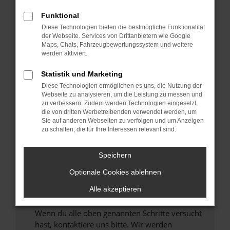
Prüfe deine Browsererweiterungen.
Funktional
Manche Erweiterungen, wie Werbeblocker,
Diese Technologien bieten die bestmögliche Funktionalität
können das Laden bestimmter Seiten
der Webseite. Services von Drittanbietern wie Google
verhindern. Funktioniert die Seite in einem
Maps, Chats, Fahrzeugbewertungssystem und weitere
anderen Browser oder in einem privaten
werden aktiviert.
Fenster?
Statistik und Marketing
Starte dein Gerät neu.
Diese Technologien ermöglichen es uns, die Nutzung der
Das kann manchmal helfen, vorübergehende
Webseite zu analysieren, um die Leistung zu messen und
Probleme zu beheben.
zu verbessern. Zudem werden Technologien eingesetzt,
die von dritten Werbetreibenden verwendet werden, um
Stelle sicher, dass dein Browser und dein
Sie auf anderen Webseiten zu verfolgen und um Anzeigen
Betriebssystem auf dem neuesten Stand
zu schalten, die für Ihre Interessen relevant sind.
sind.
Veraltete Software birgt nicht nur ein
Speichern
Sicherheitsrisiko, sondern kann auch dazu
Optionale Cookies ablehnen
führen, dass bestimmte Funktionen nicht mehr
unterstützt werden.
Alle akzeptieren
Wende dich an den Webseitenbetreiber.
Wenn du alle oben genannten Schritte versucht
hast, kontaktiere uns bitte. Wir werden