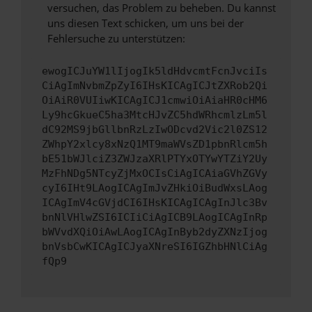
versuchen, das Problem zu beheben. Du kannst
uns diesen Text schicken, um uns bei der
Fehlersuche zu unterstützen:
ewogICJuYW1lIjogIk5ldHdvcmtFcnJvciIs
CiAgImNvbmZpZyI6IHsKICAgICJtZXRob2Qi
OiAiR0VUIiwKICAgICJ1cmwiOiAiaHR0cHM6
Ly9hcGkueC5ha3MtcHJvZC5hdWRhcmlzLm5l
dC92MS9jbGllbnRzLzIwODcvd2Vic2l0ZS12
ZWhpY2xlcy8xNzQ1MT9maWVsZD1pbnRlcm5h
bE51bWJlciZ3ZWJzaXRlPTYxOTYwYTZiY2Uy
MzFhNDg5NTcyZjMxOCIsCiAgICAiaGVhZGVy
cyI6IHt9LAogICAgImJvZHkiOiBudWxsLAog
ICAgImV4cGVjdCI6IHsKICAgICAgInJlc3Bv
bnNlVHlwZSI6ICIiCiAgICB9LAogICAgInRp
bWVvdXQiOiAwLAogICAgInByb2dyZXNzIjog
bnVsbCwKICAgICJyaXNreSI6IGZhbHNlCiAg
fQp9