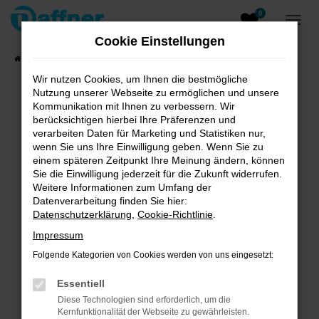
0
Zum
Hauptinhalt
Cookie Einstellungen
springen
Startseite
Fahrzeugangebote
Fahrzeugsuche
Wir nutzen Cookies, um Ihnen die bestmögliche
Nutzung unserer Webseite zu ermöglichen und unsere
Kommunikation mit Ihnen zu verbessern. Wir
berücksichtigen hierbei Ihre Präferenzen und
verarbeiten Daten für Marketing und Statistiken nur,
Unsere Angebote
wenn Sie uns Ihre Einwilligung geben. Wenn Sie zu
einem späteren Zeitpunkt Ihre Meinung ändern, können
Sie die Einwilligung jederzeit für die Zukunft widerrufen.
Weitere Informationen zum Umfang der
Fehler: Network Error
Datenverarbeitung finden Sie hier:
Datenschutzerklärung
,
Cookie-Richtlinie
.
Beim Laden ist ein Fehler aufgetreten.
Impressum
Hier sind ein paar Tipps, die dir helfen können:
Folgende Kategorien von Cookies werden von uns eingesetzt:
Überprüfe deine Firewall und deine
Internetverbindung.
Essentiell
Laden andere Webseiten, zum Beispiel deine
Diese Technologien sind erforderlich, um die
Suchmaschine?
Kernfunktionalität der Webseite zu gewährleisten.