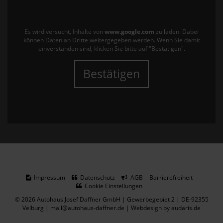
Es wird versucht, Inhalte von
www.google.com
zu laden. Dabei
können Daten an Dritte weitergegeben werden. Wenn Sie damit
einverstanden sind, klicken Sie bitte auf "Bestätigen".
Bestätigen
Impressum
Datenschutz
AGB
Barrierefreiheit
Cookie Einstellungen
© 2026 Autohaus Josef Daffner GmbH | Gewerbegebiet 2 | DE-92355
Velburg | mail@autohaus-daffner.de |
Webdesign by audaris.de