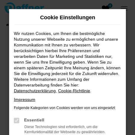
0
Zum
Hauptinhalt
Cookie Einstellungen
springen
Startseite
Fahrzeugangebote
Fahrzeugsuche
Wir nutzen Cookies, um Ihnen die bestmögliche
Nutzung unserer Webseite zu ermöglichen und unsere
Kommunikation mit Ihnen zu verbessern. Wir
berücksichtigen hierbei Ihre Präferenzen und
verarbeiten Daten für Marketing und Statistiken nur,
Unsere Angebote
wenn Sie uns Ihre Einwilligung geben. Wenn Sie zu
einem späteren Zeitpunkt Ihre Meinung ändern, können
Sie die Einwilligung jederzeit für die Zukunft widerrufen.
Weitere Informationen zum Umfang der
Fehler: Network Error
Datenverarbeitung finden Sie hier:
Datenschutzerklärung
,
Cookie-Richtlinie
.
Beim Laden ist ein Fehler aufgetreten.
Impressum
Hier sind ein paar Tipps, die dir helfen können:
Folgende Kategorien von Cookies werden von uns eingesetzt:
Überprüfe deine Firewall und deine
Internetverbindung.
Essentiell
Laden andere Webseiten, zum Beispiel deine
Diese Technologien sind erforderlich, um die
Suchmaschine?
Kernfunktionalität der Webseite zu gewährleisten.