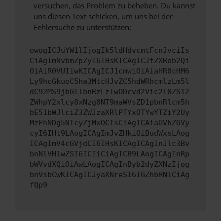
versuchen, das Problem zu beheben. Du kannst
uns diesen Text schicken, um uns bei der
Fehlersuche zu unterstützen:
ewogICJuYW1lIjogIk5ldHdvcmtFcnJvciIs
CiAgImNvbmZpZyI6IHsKICAgICJtZXRob2Qi
OiAiR0VUIiwKICAgICJ1cmwiOiAiaHR0cHM6
Ly9hcGkueC5ha3MtcHJvZC5hdWRhcmlzLm5l
dC92MS9jbGllbnRzLzIwODcvd2Vic2l0ZS12
ZWhpY2xlcy8xNzg0NT9maWVsZD1pbnRlcm5h
bE51bWJlciZ3ZWJzaXRlPTYxOTYwYTZiY2Uy
MzFhNDg5NTcyZjMxOCIsCiAgICAiaGVhZGVy
cyI6IHt9LAogICAgImJvZHkiOiBudWxsLAog
ICAgImV4cGVjdCI6IHsKICAgICAgInJlc3Bv
bnNlVHlwZSI6ICIiCiAgICB9LAogICAgInRp
bWVvdXQiOiAwLAogICAgInByb2dyZXNzIjog
bnVsbCwKICAgICJyaXNreSI6IGZhbHNlCiAg
fQp9