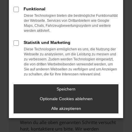
Prüfe deine Browsererweiterungen.
Funktional
Manche Erweiterungen, wie Werbeblocker,
Diese Technologien bieten die bestmögliche Funktionalität
können das Laden bestimmter Seiten
der Webseite. Services von Drittanbietern wie Google
verhindern. Funktioniert die Seite in einem
Maps, Chats, Fahrzeugbewertungssystem und weitere
anderen Browser oder in einem privaten
werden aktiviert.
Fenster?
Statistik und Marketing
Starte dein Gerät neu.
Diese Technologien ermöglichen es uns, die Nutzung der
Das kann manchmal helfen, vorübergehende
Webseite zu analysieren, um die Leistung zu messen und
Probleme zu beheben.
zu verbessern. Zudem werden Technologien eingesetzt,
die von dritten Werbetreibenden verwendet werden, um
Stelle sicher, dass dein Browser und dein
Sie auf anderen Webseiten zu verfolgen und um Anzeigen
Betriebssystem auf dem neuesten Stand
zu schalten, die für Ihre Interessen relevant sind.
sind.
Veraltete Software birgt nicht nur ein
Speichern
Sicherheitsrisiko, sondern kann auch dazu
Optionale Cookies ablehnen
führen, dass bestimmte Funktionen nicht mehr
unterstützt werden.
Alle akzeptieren
Wende dich an den Webseitenbetreiber.
Wenn du alle oben genannten Schritte versucht
hast, kontaktiere uns bitte. Wir werden