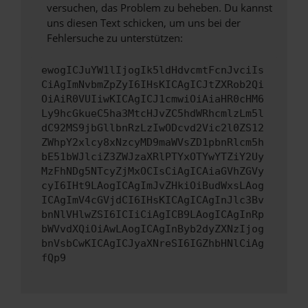
versuchen, das Problem zu beheben. Du kannst
uns diesen Text schicken, um uns bei der
Fehlersuche zu unterstützen:
ewogICJuYW1lIjogIk5ldHdvcmtFcnJvciIs
CiAgImNvbmZpZyI6IHsKICAgICJtZXRob2Qi
OiAiR0VUIiwKICAgICJ1cmwiOiAiaHR0cHM6
Ly9hcGkueC5ha3MtcHJvZC5hdWRhcmlzLm5l
dC92MS9jbGllbnRzLzIwODcvd2Vic2l0ZS12
ZWhpY2xlcy8xNzcyMD9maWVsZD1pbnRlcm5h
bE51bWJlciZ3ZWJzaXRlPTYxOTYwYTZiY2Uy
MzFhNDg5NTcyZjMxOCIsCiAgICAiaGVhZGVy
cyI6IHt9LAogICAgImJvZHkiOiBudWxsLAog
ICAgImV4cGVjdCI6IHsKICAgICAgInJlc3Bv
bnNlVHlwZSI6ICIiCiAgICB9LAogICAgInRp
bWVvdXQiOiAwLAogICAgInByb2dyZXNzIjog
bnVsbCwKICAgICJyaXNreSI6IGZhbHNlCiAg
fQp9