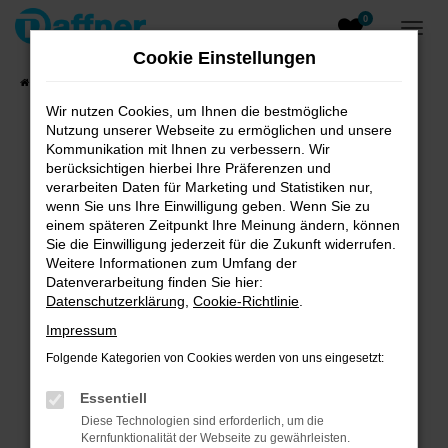
0
Zum
Hauptinhalt
Cookie Einstellungen
springen
Startseite
Fahrzeugangebote
Fahrzeugsuche
Wir nutzen Cookies, um Ihnen die bestmögliche
Nutzung unserer Webseite zu ermöglichen und unsere
Kommunikation mit Ihnen zu verbessern. Wir
berücksichtigen hierbei Ihre Präferenzen und
verarbeiten Daten für Marketing und Statistiken nur,
Unsere Angebote
wenn Sie uns Ihre Einwilligung geben. Wenn Sie zu
einem späteren Zeitpunkt Ihre Meinung ändern, können
Sie die Einwilligung jederzeit für die Zukunft widerrufen.
Weitere Informationen zum Umfang der
Fehler: Network Error
Datenverarbeitung finden Sie hier:
Datenschutzerklärung
,
Cookie-Richtlinie
.
Beim Laden ist ein Fehler aufgetreten.
Impressum
Hier sind ein paar Tipps, die dir helfen können:
Folgende Kategorien von Cookies werden von uns eingesetzt:
Überprüfe deine Firewall und deine
Internetverbindung.
Essentiell
Laden andere Webseiten, zum Beispiel deine
Diese Technologien sind erforderlich, um die
Suchmaschine?
Kernfunktionalität der Webseite zu gewährleisten.