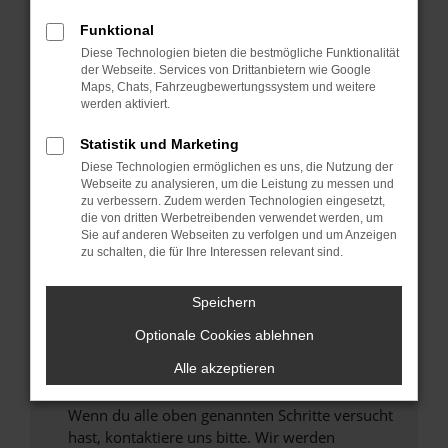
Prüfe deine Browsererweiterungen.
Funktional
Manche Erweiterungen, wie Werbeblocker,
Diese Technologien bieten die bestmögliche Funktionalität
können das Laden bestimmter Seiten
der Webseite. Services von Drittanbietern wie Google
verhindern. Funktioniert die Seite in einem
Maps, Chats, Fahrzeugbewertungssystem und weitere
anderen Browser oder in einem privaten
werden aktiviert.
Fenster?
Statistik und Marketing
Starte dein Gerät neu.
Diese Technologien ermöglichen es uns, die Nutzung der
Das kann manchmal helfen, vorübergehende
Webseite zu analysieren, um die Leistung zu messen und
Probleme zu beheben.
zu verbessern. Zudem werden Technologien eingesetzt,
die von dritten Werbetreibenden verwendet werden, um
Stelle sicher, dass dein Browser und dein
Sie auf anderen Webseiten zu verfolgen und um Anzeigen
Betriebssystem auf dem neuesten Stand
zu schalten, die für Ihre Interessen relevant sind.
sind.
Veraltete Software birgt nicht nur ein
Speichern
Sicherheitsrisiko, sondern kann auch dazu
Optionale Cookies ablehnen
führen, dass bestimmte Funktionen nicht mehr
unterstützt werden.
Alle akzeptieren
Wende dich an den Webseitenbetreiber.
Wenn du alle oben genannten Schritte versucht
hast, kontaktiere uns bitte. Wir werden