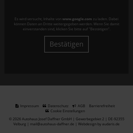
Es wird versucht, Inhalte von
www.google.com
zu laden. Dabei
können Daten an Dritte weitergegeben werden. Wenn Sie damit
einverstanden sind, klicken Sie bitte auf "Bestätigen".
Bestätigen
Impressum
Datenschutz
AGB
Barrierefreiheit
Cookie Einstellungen
© 2026 Autohaus Josef Daffner GmbH | Gewerbegebiet 2 | DE-92355
Velburg | mail@autohaus-daffner.de |
Webdesign by audaris.de